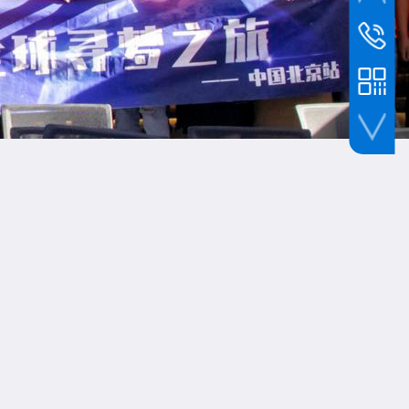
服务热线
1372294
服务热线
1507593
手机扫一扫加我微信