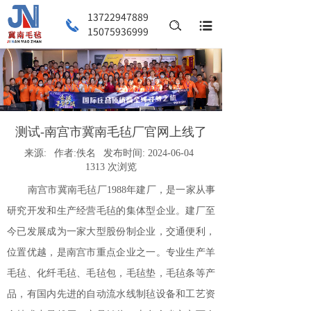
13722947889
搜索
15075936999
测试-南宫市冀南毛毡厂官网上线了
来源:
作者:
佚名
发布时间:
2024-06-04
1313
次浏览
南宫市冀南毛毡厂1988年建厂，是一家从事
研究开发和生产经营毛毡的集体型企业。建厂至
今已发展成为一家大型股份制企业，交通便利，
位置优越，是南宫市重点企业之一。专业生产羊
毛毡、化纤毛毡、毛毡包，毛毡垫，毛毡条等产
品，有国内先进的自动流水线制毡设备和工艺资